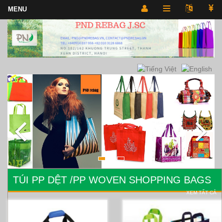
TÚI PP DỆT /PP WOVEN SHOPPING BAGS
XEM TẤT CẢ